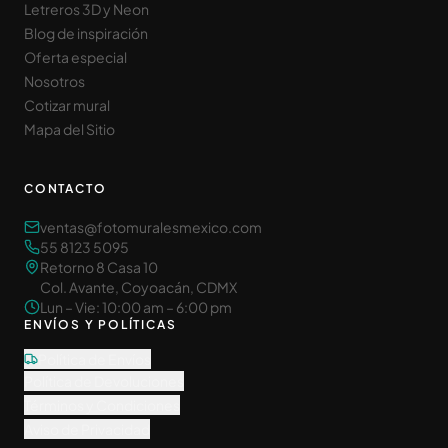
Letreros 3D y Neon
Blog de inspiración
Oferta especial
Nosotros
Cotizar mural
Mapa del Sitio
CONTACTO
ventas@fotomuralesmexico.com
55 8123 5095
Retorno 8 Casa 10
Col. Avante, Coyoacán, CDMX
Lun – Vie: 10:00 am – 6:00 pm
ENVÍOS Y POLÍTICAS
Política de Envíos
Política de Devoluciones
Términos y Condiciones
Aviso de Privacidad