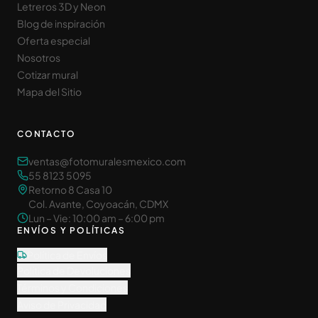
Letreros 3D y Neon
Blog de inspiración
Oferta especial
Nosotros
Cotizar mural
Mapa del Sitio
CONTACTO
ventas@fotomuralesmexico.com
55 8123 5095
Retorno 8 Casa 10
Col. Avante, Coyoacán, CDMX
Lun – Vie: 10:00 am – 6:00 pm
ENVÍOS Y POLÍTICAS
Política de Envíos
Política de Devoluciones
Términos y Condiciones
Aviso de Privacidad