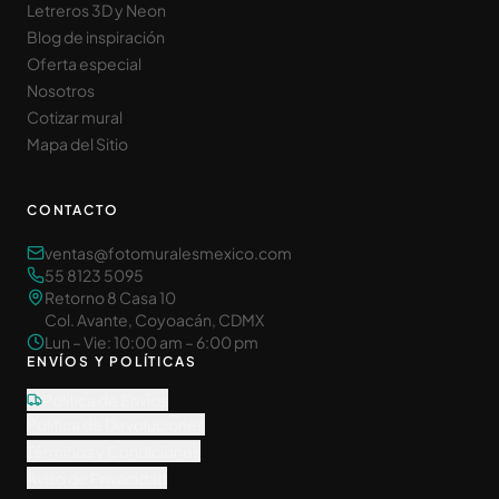
Letreros 3D y Neon
Blog de inspiración
Oferta especial
Nosotros
Cotizar mural
Mapa del Sitio
CONTACTO
ventas@fotomuralesmexico.com
55 8123 5095
Retorno 8 Casa 10
Col. Avante, Coyoacán, CDMX
Lun – Vie: 10:00 am – 6:00 pm
ENVÍOS Y POLÍTICAS
Política de Envíos
Política de Devoluciones
Términos y Condiciones
Aviso de Privacidad