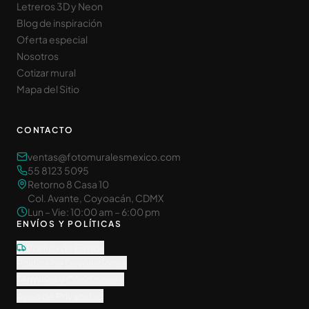
Letreros 3D y Neon
Blog de inspiración
Oferta especial
Nosotros
Cotizar mural
Mapa del Sitio
CONTACTO
ventas@fotomuralesmexico.com
55 8123 5095
Retorno 8 Casa 10
Col. Avante, Coyoacán, CDMX
Lun – Vie: 10:00 am – 6:00 pm
ENVÍOS Y POLÍTICAS
Política de Envíos
Política de Devoluciones
Términos y Condiciones
Aviso de Privacidad